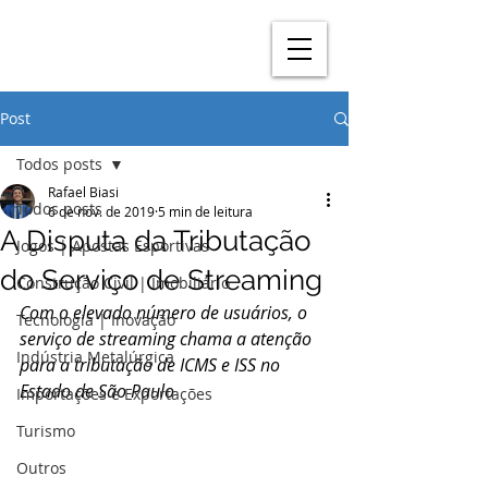
Post
Todos posts
Rafael Biasi
Todos posts
6 de nov. de 2019
5 min de leitura
A Disputa da Tributação
Jogos | Apostas Esportivas
do Serviço de Streaming
Construção Civil | Imobiliário
Com o elevado número de usuários, o 
Tecnologia | Inovação
serviço de streaming chama a atenção 
Indústria Metalúrgica
para a tributação de ICMS e ISS no 
Estado de São Paulo
Importações e Exportações
Turismo
Outros