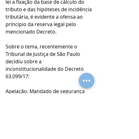
lei a fixação da base de cálculo do 
tributo e das hipóteses de incidência 
tributária, é evidente a ofensa ao 
princípio da reserva legal pelo 
mencionado Decreto.
Sobre o tema, recentemente o 
Tribunal de Justiça de São Paulo 
decidiu sobre a 
inconstitucionalidade do Decreto 
63.099/17:
Apelação. Mandado de segurança 
coletivo preventivo. Tributário. 
Imposto sobre Circulação de 
Mercadorias e Serviços - ICMS sobre 
as operações de licenciamento de 
software por meio de transferência 
eletrônica de dados (download ou 