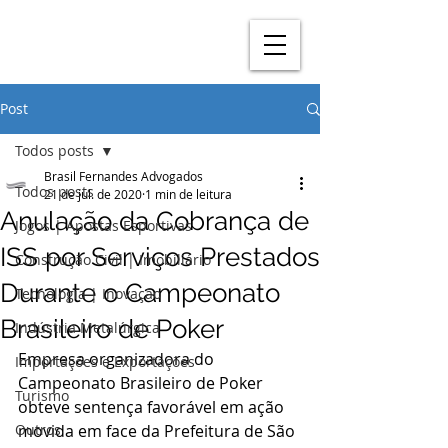
Post
Todos posts
Brasil Fernandes Advogados
Todos posts
21 de jul. de 2020
1 min de leitura
Anulação da Cobrança de
Jogos | Apostas Esportivas
ISS por Serviços Prestados
Construção Civil | Imobiliário
Durante o Campeonato
Tecnologia | Inovação
Brasileiro de Poker
Indústria Metalúrgica
Empresa organizadora do 
Importações e Exportações
Campeonato Brasileiro de Poker 
Turismo
obteve sentença favorável em ação 
Outros
movida em face da Prefeitura de São 