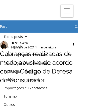
Post
Todos posts
Luize Favero
Todos posts
28 de jul. de 2021
1 min de leitura
Cobranças realizadas de
Jogos | Apostas Esportivas
modo abusivo de acordo
Construção Civil | Imobiliário
com o Código de Defesa
Tecnologia | Inovação
do Consumidor
Indústria Metalúrgica
Importações e Exportações
Turismo
Outros