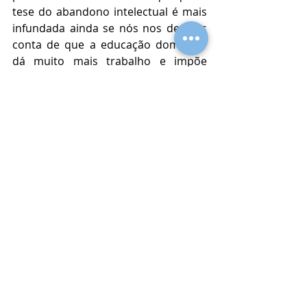
tese do abandono intelectual é mais 
infundada ainda se nós nos dermos 
conta de que a educação domiciliar 
dá muito mais trabalho e impõe 
muito mais ônus aos pais e 
responsáveis do que a educação em 
instituição formal de ensino” (STF. 
Plenário. RE 888815/RS, Voto do Min. 
Luís Roberto Barroso, p. 7).
Notas conclusivas
O tema do 
homeschooling
 é 
controvertido e, 
smj,
 e representa 
um “desacordo moral razoável”, dado 
que não há consenso e há um 
embate entre posições 
racionalmente defensáveis. 