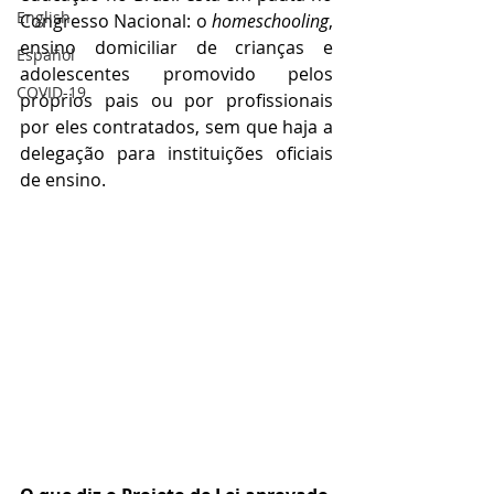
English
Congresso Nacional: o 
homeschooling
, 
ensino domiciliar de crianças e 
Español
adolescentes promovido pelos 
COVID-19
próprios pais ou por profissionais 
por eles contratados, sem que haja a 
delegação para instituições oficiais 
de ensino.