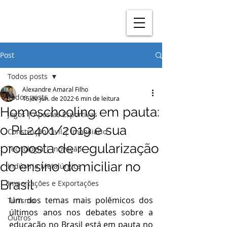
Post
Todos posts
Alexandre Amaral Filho
Todos posts
15 de jun. de 2022
6 min de leitura
Homeschooling em pauta:
Jogos | Apostas Esportivas
o PL2401/2019 e sua
Construção Civil | Imobiliário
proposta de regularização
Tecnologia | Inovação
do ensino domiciliar no
Indústria Metalúrgica
Brasil
Importações e Exportações
Um dos temas mais polêmicos dos 
Turismo
últimos anos nos debates sobre a 
Outros
educação no Brasil está em pauta no 