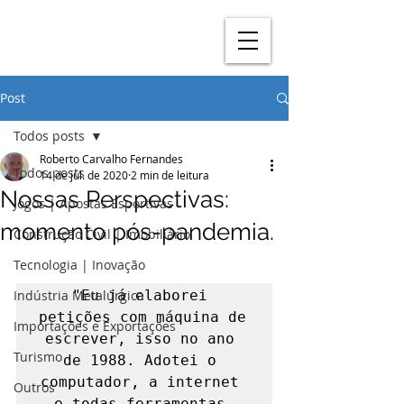
Post
Todos posts
Roberto Carvalho Fernandes
Todos posts
14 de jul. de 2020
2 min de leitura
Nossas Perspectivas:
Jogos | Apostas Esportivas
momento pós-pandemia.
Construção Civil | Imobiliário
Tecnologia | Inovação
Indústria Metalúrgica
"Eu já elaborei 
petições com máquina de 
Importações e Exportações
escrever, isso no ano 
Turismo
de 1988. Adotei o 
computador, a internet 
Outros
e todas ferramentas 