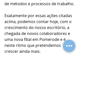
de métodos e processos de trabalho.
Exatamente por essas ações citadas 
acima, podemos contar hoje, com o 
crescimento do nosso escritório, a 
chegada de novos colaboradores e 
uma nova filial em Pomerode e é 
neste ritmo que pretendemos 
crescer ainda mais.
Por fim, ressaltamos que o uso de 
ferramentas tecnológicas é 
imprescindível, todavia, o contato 
humano e a troca de relações se 
mostrou ainda mais necessário 
nesse período de pandemia. Vejo, 
assim, que essa simbiose entre a 
relação humana e a tecnologia, é o 
que pode trazer os melhores 