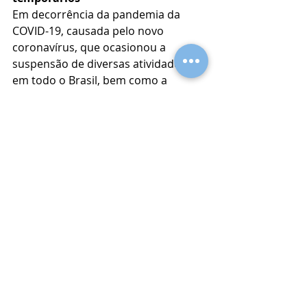
Em decorrência da pandemia da 
COVID-19, causada pelo novo 
coronavírus, que ocasionou a 
suspensão de diversas atividades 
em todo o Brasil, bem como a 
restrição de movimentação, 
evitando a aglomeração de pessoas 
em prol do isolamento social, a 
Superintendência da Pesca 
promoveu adaptações para manter 
as atividades pesqueiras e não 
causar prejuízos ao setor.
Nesse sentido, a solicitação pelos 
pescadores para regularização dos 
ranchos de pesca durante a safra da 
tainha em 2020 será feita online. 
Mais informações podem ser 