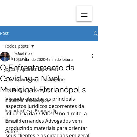
Post
Todos posts
Rafael Biasi
Todos posts
10 de abr. de 2020
4 min de leitura
O Enfrentamento da
Jogos | Apostas Esportivas
Covid-19 a Nível
Construção Civil | Imobiliário
Municipal: Florianópolis
Tecnologia | Inovação
Visando abordar os principais 
Indústria Metalúrgica
aspectos jurídicos decorrentes da 
Importações e Exportações
influência da COVID-19 no direito, a 
Brasil Fernandes Advogados vem 
Turismo
produzindo materiais para orientar 
Outros
seus clientes e os cidadãos em geral. 