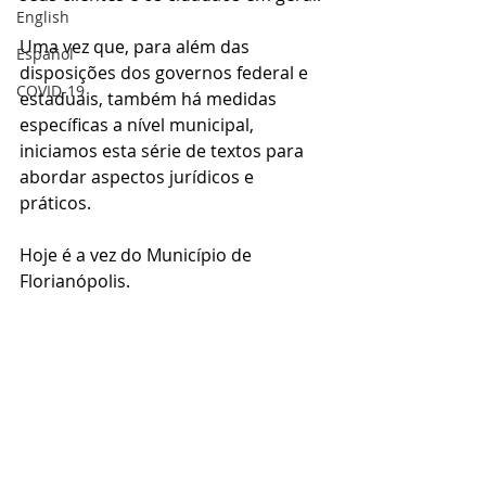
English
Uma vez que, para além das 
Español
disposições dos governos federal e 
COVID-19
estaduais, também há medidas 
específicas a nível municipal, 
iniciamos esta série de textos para 
abordar aspectos jurídicos e 
práticos. 
Hoje é a vez do Município de 
Florianópolis.