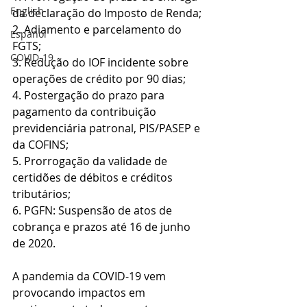
English
da declaração do Imposto de Renda;
2. Adiamento e parcelamento do 
Español
FGTS;
COVID-19
3. Redução do IOF incidente sobre 
operações de crédito por 90 dias;
4. Postergação do prazo para 
pagamento da contribuição 
previdenciária patronal, PIS/PASEP e 
da COFINS;
5. Prorrogação da validade de 
certidões de débitos e créditos 
tributários;
6. PGFN: Suspensão de atos de 
cobrança e prazos até 16 de junho 
de 2020.
A pandemia da COVID-19 vem 
provocando impactos em 