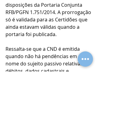
disposições da Portaria Conjunta 
RFB/PGFN 1.751/2014. A prorrogação 
só é validada para as Certidões que 
ainda estavam válidas quando a 
portaria foi publicada.
Ressalta-se que a CND é emitida 
quando não há pendências em 
nome do sujeito passivo relativas a 
débitos, dados cadastrais e 
apresentação de declarações 
administrados pela Receita Federal, 
ou inscrição na Dívida Ativa da 
União. Já a CPEND é emitida quando 
existe uma pendência, porém ela 
está com seus efeitos suspensos 
(por exemplo, em virtude de decisão 
judicial). As duas certidões são 