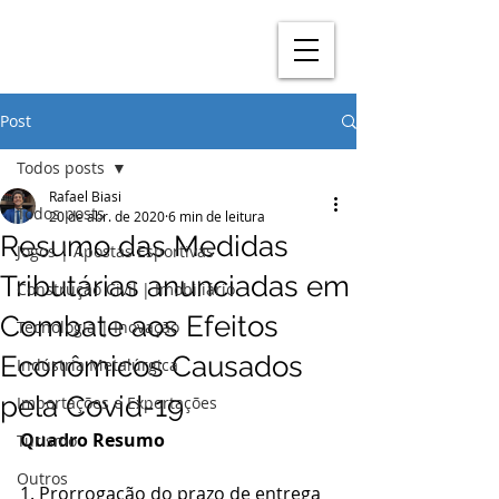
Post
Todos posts
Rafael Biasi
Todos posts
20 de abr. de 2020
6 min de leitura
Resumo das Medidas
Jogos | Apostas Esportivas
Tributárias anunciadas em
Construção Civil | Imobiliário
Combate aos Efeitos
Tecnologia | Inovação
Econômicos Causados
Indústria Metalúrgica
pela Covid-19
Importações e Exportações
Quadro Resumo
Turismo
Outros
1. Prorrogação do prazo de entrega 