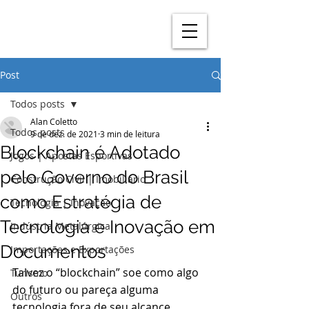
Post
Todos posts
Alan Coletto
Todos posts
9 de dez. de 2021
3 min de leitura
Blockchain é Adotado
Jogos | Apostas Esportivas
pelo Governo do Brasil
Construção Civil | Imobiliário
como Estratégia de
Tecnologia | Inovação
Tecnologia e Inovação em
Indústria Metalúrgica
Documentos
Importações e Exportações
Talvez o “blockchain” soe como algo 
Turismo
do futuro ou pareça alguma 
Outros
tecnologia fora de seu alcance. 