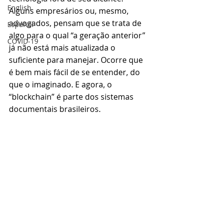
English
Alguns empresários ou, mesmo, 
advogados, pensam que se trata de 
Español
algo para o qual “a geração anterior” 
COVID-19
já não está mais atualizada o 
suficiente para manejar. Ocorre que 
é bem mais fácil de se entender, do 
que o imaginado. E agora, o 
“blockchain” é parte dos sistemas 
documentais brasileiros.