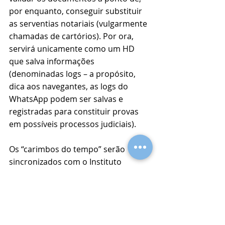
por enquanto, conseguir substituir 
as serventias notariais (vulgarmente 
chamadas de cartórios). Por ora, 
servirá unicamente como um HD 
que salva informações 
(denominadas logs – a propósito, 
dica aos navegantes, as logs do 
WhatsApp podem ser salvas e 
registradas para constituir provas 
em possíveis processos judiciais). 
Os “carimbos do tempo” serão 
sincronizados com o Instituto 
Nacional de Tecnologia da 
Informação (ITI) que já pratica esse 
controle desde anteriormente, mas 
foi informado que as autoridades de 
“blockchain” também passarão a 