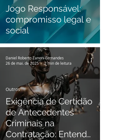
Jogo Responsável:
compromisso legal e
social
Daniel Roberto Zanoni Fernandes
26 de mai. de 2025
2 min de leitura
Outros
Exigência de Certidão
de Antecedentes
Criminais na
Contratação: Entenda