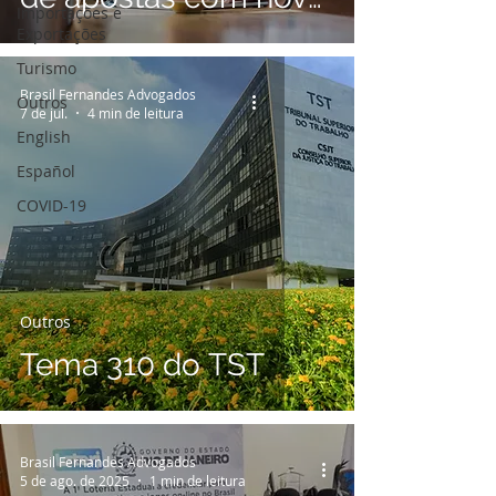
Importações e
curso sobre direitos e
Exportações
jogo responsável
Turismo
Brasil Fernandes Advogados
Outros
7 de jul.
4 min de leitura
English
Español
COVID-19
Outros
Tema 310 do TST
Brasil Fernandes Advogados
5 de ago. de 2025
1 min de leitura