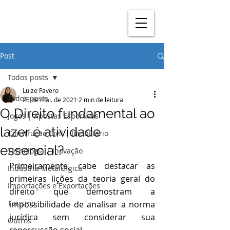
Post
Todos posts
Luize Favero
Todos posts
25 de mai. de 2021
2 min de leitura
O Direito fundamental ao
Jogos | Apostas Esportivas
lazer é atividade
Construção Civil | Imobiliário
essencial?
Tecnologia | Inovação
Primeiramente, cabe destacar as 
Indústria Metalúrgica
primeiras lições da teoria geral do 
Importações e Exportações
direito que demostram a 
Turismo
impossibilidade de analisar a norma 
jurídica sem considerar sua 
Outros