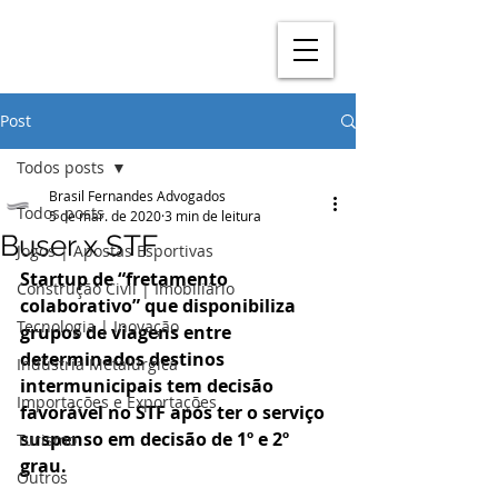
Post
Todos posts
Brasil Fernandes Advogados
Todos posts
5 de mar. de 2020
3 min de leitura
Buser x STF
Jogos | Apostas Esportivas
Startup de “fretamento 
Construção Civil | Imobiliário
colaborativo” que disponibiliza 
Tecnologia | Inovação
grupos de viagens entre 
determinados destinos 
Indústria Metalúrgica
intermunicipais tem decisão 
Importações e Exportações
favorável no STF após ter o serviço 
suspenso em decisão de 1º e 2º 
Turismo
grau.
Outros