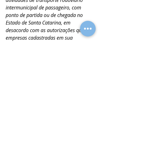
atividades de transporte rodoviário 
intermunicipal de passageiro, com 
ponto de partida ou de chegada no 
Estado de Santa Catarina, em 
desacordo com as autorizações que as 
empresas cadastradas em sua 
plataforma possuem; e b) que a 
Agência de Regulação de Serviços 
Públicos de Santa Catarina - ARESC 
efetive a fiscalização adequada do 
serviço, adotando os meios materiais 
necessários para tanto e aplicando as 
sanções pertinentes em cada situação, 
caso verifique que o transporte foi 
realizado em desacordo com a 
autorização expedida. A fim de evitar 
prejuízos aos consumidores, autorizo as 
requeridas Buser Brasil Tecnologia Ltda. 
e Lucretur Agência de Viagens e Turismo 