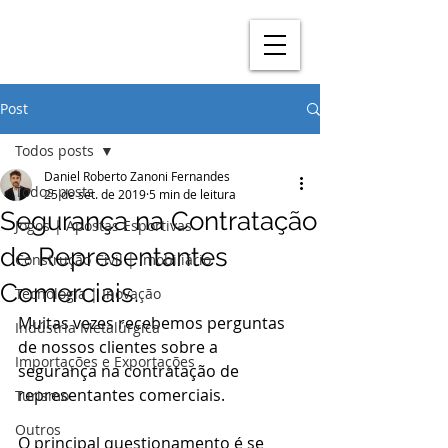
Post
Todos posts
Daniel Roberto Zanoni Fernandes
Todos posts
25 de set. de 2019
5 min de leitura
Segurança na Contratação
Jogos | Apostas Esportivas
de Representantes
Construção Civil | Imobiliário
Comerciais.
Tecnologia | Inovação
Muitas vezes recebemos perguntas 
Indústria Metalúrgica
de nossos clientes sobre a 
Importações e Exportações
segurança na contratação de 
representantes comerciais.
Turismo
Outros
O principal questionamento é se 