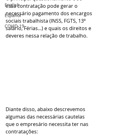
English
essa contratação pode gerar o 
necessário pagamento dos encargos 
Español
sociais trabalhista (INSS, FGTS, 13º 
COVID-19
salário, Férias...) e quais os direitos e 
deveres nessa relação de trabalho.
Diante disso, abaixo descrevemos 
algumas das necessárias cautelas 
que o empresário necessita ter nas 
contratações: