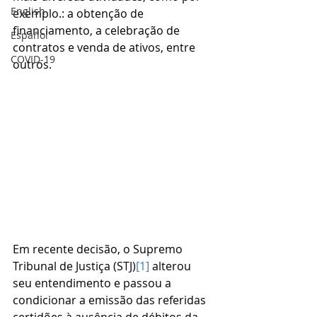
English
exemplo.: a obtenção de 
financiamento, a celebração de 
Español
contratos e venda de ativos, entre 
COVID-19
outros.
Em recente decisão, o Supremo 
Tribunal de Justiça (STJ)
[1]
 alterou 
seu entendimento e passou a 
condicionar a emissão das referidas 