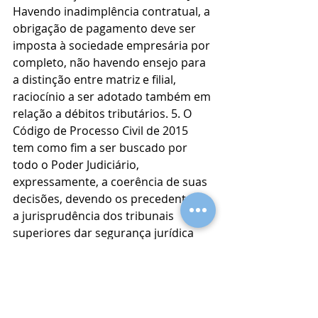
Havendo inadimplência contratual, a 
obrigação de pagamento deve ser 
imposta à sociedade empresária por 
completo, não havendo ensejo para 
a distinção entre matriz e filial, 
raciocínio a ser adotado também em 
relação a débitos tributários. 5. O 
Código de Processo Civil de 2015 
tem como fim a ser buscado por 
todo o Poder Judiciário, 
expressamente, a coerência de suas 
decisões, devendo os precedentes e 
a jurisprudência dos tribunais 
superiores dar segurança jurídica 
aos jurisdicionados. 6. Nesse 
sentido, há que se buscar a 
pertinência deste julgado com o 
entendimento do STJ que considera 