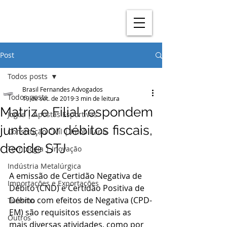
Post
Todos posts
Brasil Fernandes Advogados
Todos posts
19 de set. de 2019
3 min de leitura
Matriz e Filial respondem
Jogos | Apostas Esportivas
juntas por débitos fiscais,
Construção Civil | Imobiliário
decide STJ
Tecnologia | Inovação
Indústria Metalúrgica
A emissão de Certidão Negativa de 
Importações e Exportações
Débito (CND) e Certidão Positiva de 
Débito com efeitos de Negativa (CPD-
Turismo
EM) são requisitos essenciais as 
Outros
mais diversas atividades, como por 